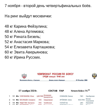
7 ноября - второй день четвертьфинальных боёв.
На ринг выйдут москвички:
48 кг Карина Фейзулина;
48 кг Алена Артемова;
50 кг Рината Безель;
52 кг Анастасия Маркова;
54 кг Елизавета Карташкова;
60 кг Эвита Аверьянова;
60 кг Ирина Русских.