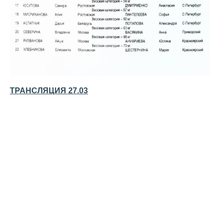
ТРАНСЛЯЦИЯ 27.03