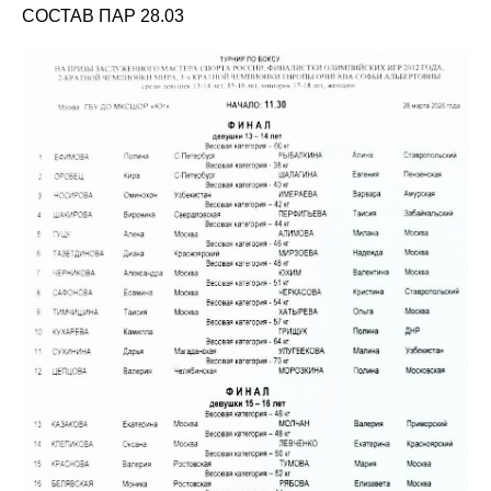
СОСТАВ ПАР 28.03