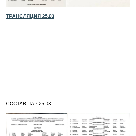
ТРАНСЛЯЦИЯ 25.03
СОСТАВ ПАР 25.03