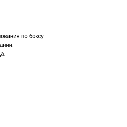
нования по боксу
тании.
а.