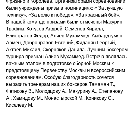
Фрязино и Королева. Организаторами соревнований
были учреждены призы в номинациях: « За лучшую
технику», «За волю к победе», «За красивый бой».
В нашей команде призами были отмечены Макурин
Трофим, Котусов Андрей, Семенов Кирилл,
Елистратов Федор, Алиев Мухаммед, Амбардзумян
Армен, Добронравов Евгений, Фиданян Георгий,
Актаев Михаил, Скорняков Данила. Лучшим боксером
турнира признан Алиев Мухаммед. Встреча являлась
важным этапом в подготовке сборной Москвы к
предстоящему Первенству Москвы и всероссийским
соревнованиям. Особую благодарность хочется
выразить тренерам наших боксеров Тамамян Т.,
Фетисову В., Молодцову А., Макурину А., Степанову
А., Хамидову М., Монастырской М., Коникову С.,
Киселеву М.