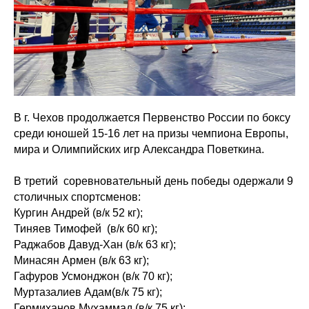
В г. Чехов продолжается Первенство России по боксу
среди юношей 15-16 лет на призы чемпиона Европы,
мира и Олимпийских игр Александра Поветкина.
В третий соревновательный день победы одержали 9
столичных спортсменов:
Кургин Андрей (в/к 52 кг);
Тиняев Тимофей (в/к 60 кг);
Раджабов Давуд-Хан (в/к 63 кг);
Минасян Армен (в/к 63 кг);
Гафуров Усмонджон (в/к 70 кг);
Муртазалиев Адам(в/к 75 кг);
Гермиханов Мухаммад (в/к 75 кг);