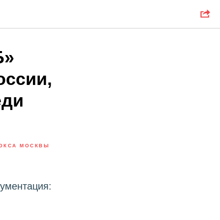
Б»
оссии,
еди
ОКСА МОСКВЫ
ументация: