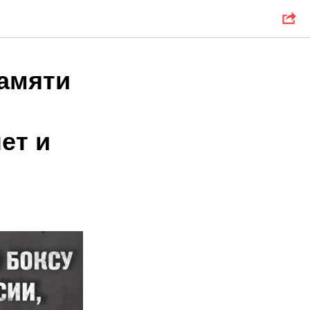
памяти
ет и