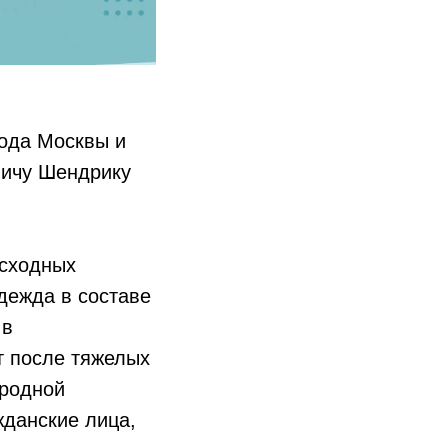
рода Москвы и
вичу Шендрику
асходных
дежда в составе
 в
т после тяжелых
ародной
жданские лица,