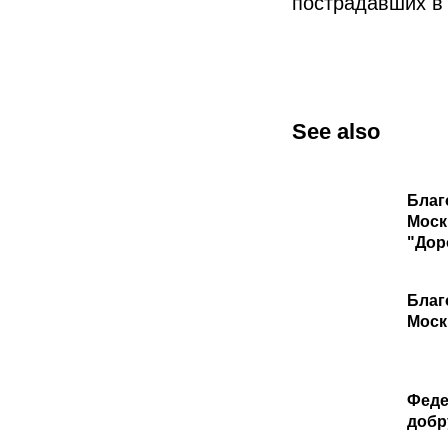
пострадавших в 
See also
Благ
Моск
"Дор
Благ
Моск
Феде
добр