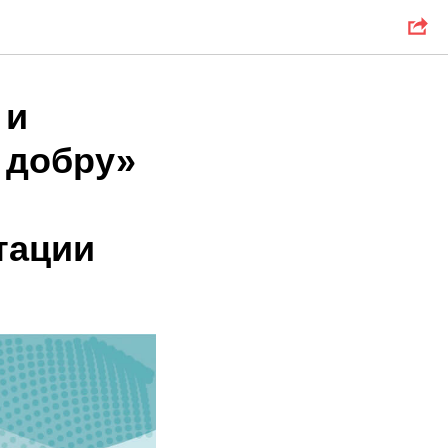
 и
 добру»
тации