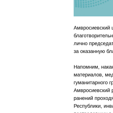
Амвросиевcкий 
благотворитель
лично председа
за оказанную б
Напомним, нака
материалов, мед
гуманитарного г
Амвросиевский 
ранений проход
Республики, инв