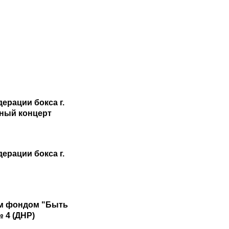
рации бокса г.
чный концерт
рации бокса г.
ым фондом "Быть
 4 (ДНР)