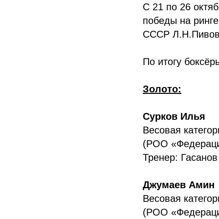
С 21 по 26 октя
победы на ринге
СССР Л.Н.Пивова
По итогу боксёр
Золото:
Сурков Илья
Весовая категори
(РОО «Федераци
Тренер: Гасано
Джумаев Амин
Весовая категори
(РОО «Федераци