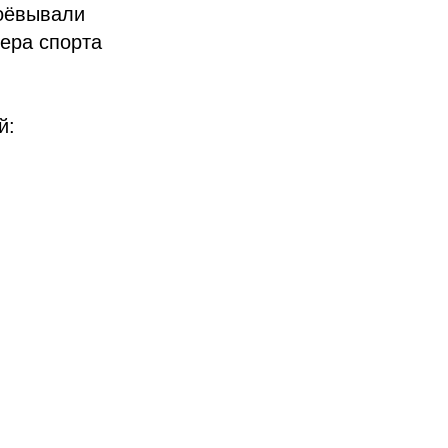
воёвывали
ера спорта
й: