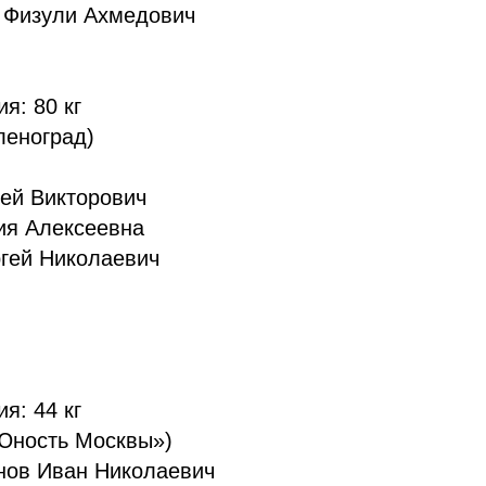
в Физули Ахмедович
я: 80 кг
леноград)
ей Викторович
я Алексеевна
гей Николаевич
я: 44 кг
Юность Москвы»)
нов Иван Николаевич