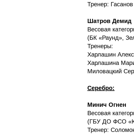
Тренер: Гасано
Шатров Демид
Весовая категори
(БК «Раунд», Зе
Тренеры:
Харлашин Алекс
Харлашина Мари
Миловацкий Сер
Серебро:
Минич Огнен
Весовая категори
(ГБУ ДО ФСО «
Тренер: Соломо