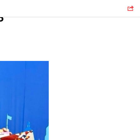
ний
Р