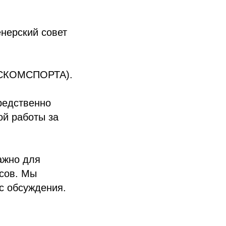
енерский совет
МОСКОМСПОРТА).
редственно
ой работы за
важно для
сов. Мы
с обсуждения.