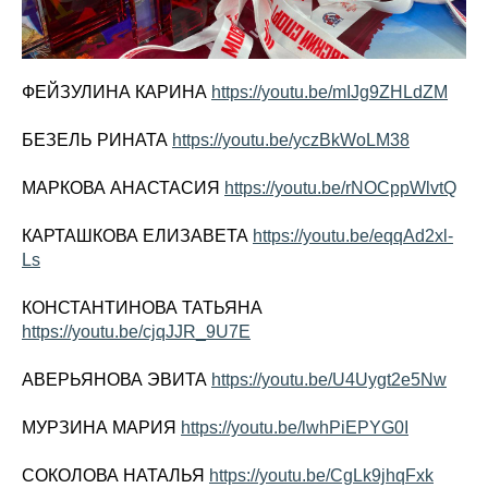
ФЕЙЗУЛИНА КАРИНА
https://youtu.be/mIJg9ZHLdZM
БЕЗЕЛЬ РИНАТА
https://youtu.be/yczBkWoLM38
МАРКОВА АНАСТАСИЯ
https://youtu.be/rNOCppWlvtQ
КАРТАШКОВА ЕЛИЗАВЕТА
https://youtu.be/eqqAd2xl-
Ls
КОНСТАНТИНОВА ТАТЬЯНА
https://youtu.be/cjqJJR_9U7E
АВЕРЬЯНОВА ЭВИТА
https://youtu.be/U4Uygt2e5Nw
МУРЗИНА МАРИЯ
https://youtu.be/lwhPiEPYG0I
СОКОЛОВА НАТАЛЬЯ
https://youtu.be/CgLk9jhqFxk