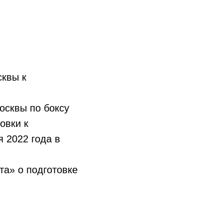
сквы к
осквы по боксу
овки к
я 2022 года в
а» о подготовке