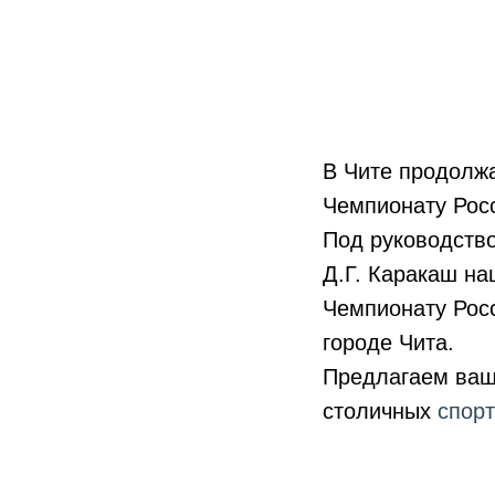
В Чите продолж
Чемпионату Рос
Под руководство
Д.Г. Каракаш на
Чемпионату Росс
городе Чита.
Предлагаем ваш
столичных
спор